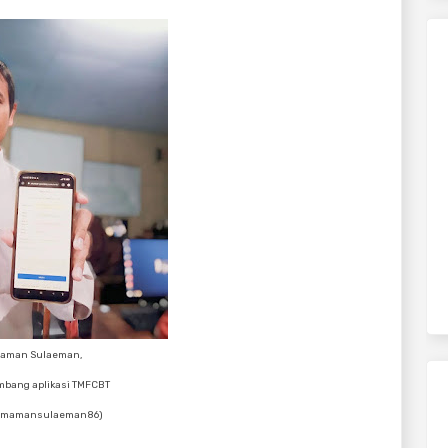
aman Sulaeman,
bang aplikasi
TMFCBT
 @mamansulaeman86)