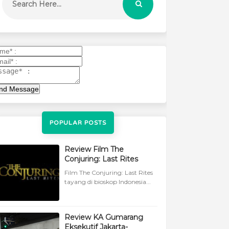
nd Message
POPULAR POSTS
Review Film The
Conjuring: Last Rites
Film The Conjuring: Last Rites
tayang di bioskop Indonesia...
Review KA Gumarang
Eksekutif Jakarta-