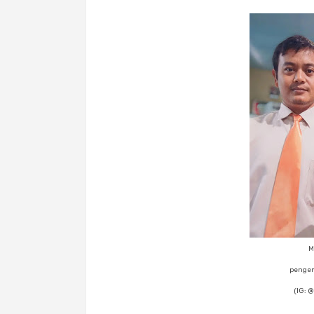
M
pengem
(IG: