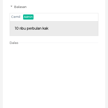
Balasan
Cemil
10 ribu perbulan kak
Balas