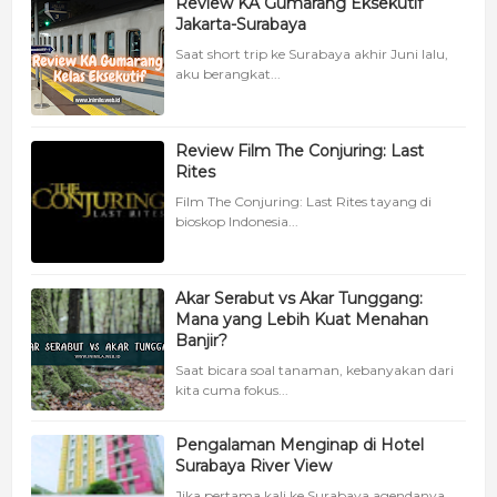
Review KA Gumarang Eksekutif
Jakarta-Surabaya
Saat short trip ke Surabaya akhir Juni lalu,
aku berangkat...
Review Film The Conjuring: Last
Rites
Film The Conjuring: Last Rites tayang di
bioskop Indonesia...
Akar Serabut vs Akar Tunggang:
Mana yang Lebih Kuat Menahan
Banjir?
Saat bicara soal tanaman, kebanyakan dari
kita cuma fokus...
Pengalaman Menginap di Hotel
Surabaya River View
Jika pertama kali ke Surabaya agendanya