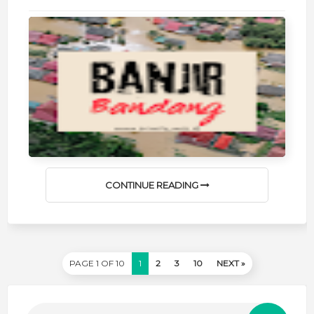
CONTINUE READING
PAGE 1 OF 10
1
2
3
10
NEXT »