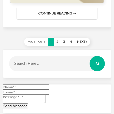
CONTINUE READING
PAGE 1 OF 6
1
2
3
6
NEXT »
Send Message