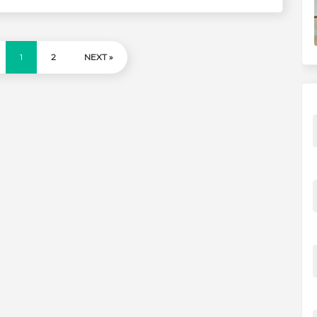
1
2
NEXT »