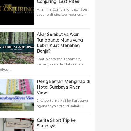
Conjuring: Last Rites
Film The Conjuring: Last Rites
tayang di bioskop Indonesia...
Akar Serabut vs Akar
Tunggang: Mana yang
Lebih Kuat Menahan
Banjir?
Saat bicara soal tanaman,
kebanyakan dari kita cuma
fokus...
Pengalaman Menginap di
Hotel Surabaya River
View
Jika pertama kali ke Surabaya
agendanya anter si kakak...
Cerita Short Trip ke
Surabaya